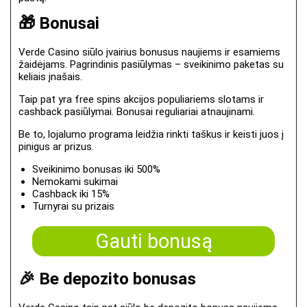
🎁 Bonusai
Verde Casino siūlo įvairius bonusus naujiems ir esamiems
žaidėjams. Pagrindinis pasiūlymas – sveikinimo paketas su
keliais įnašais.
Taip pat yra free spins akcijos populiariems slotams ir
cashback pasiūlymai. Bonusai reguliariai atnaujinami.
Be to, lojalumo programa leidžia rinkti taškus ir keisti juos į
pinigus ar prizus.
Sveikinimo bonusas iki 500%
Nemokami sukimai
Cashback iki 15%
Turnyrai su prizais
Gauti bonusą
🎉 Be depozito bonusas