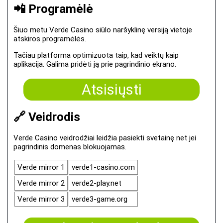
📲 Programėlė
Šiuo metu Verde Casino siūlo naršyklinę versiją vietoje
atskiros programėlės.
Tačiau platforma optimizuota taip, kad veiktų kaip
aplikacija. Galima pridėti ją prie pagrindinio ekrano.
Atsisiųsti
🔗 Veidrodis
Verde Casino veidrodžiai leidžia pasiekti svetainę net jei
pagrindinis domenas blokuojamas.
Verde mirror 1
verde1-casino.com
Verde mirror 2
verde2-play.net
Verde mirror 3
verde3-game.org