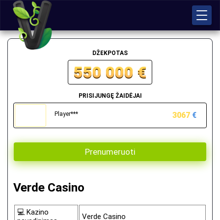
DŽEKPOTAS
550 000 €
PRISIJUNGĘ ŽAIDĖJAI
Player***
3067
€
Prenumeruoti
Verde Casino
💻 Kazino
Verde Casino